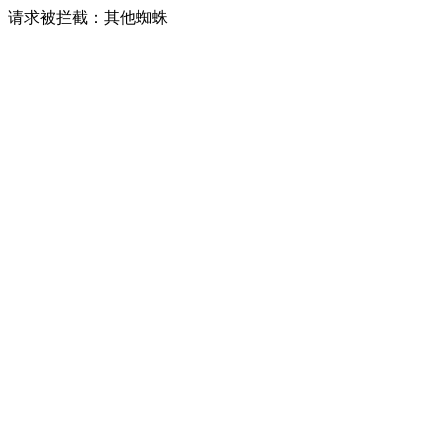
请求被拦截：其他蜘蛛