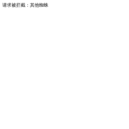
请求被拦截：其他蜘蛛