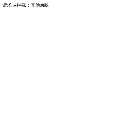
请求被拦截：其他蜘蛛