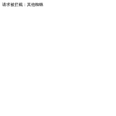
请求被拦截：其他蜘蛛