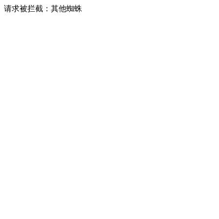
请求被拦截：其他蜘蛛