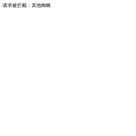
请求被拦截：其他蜘蛛