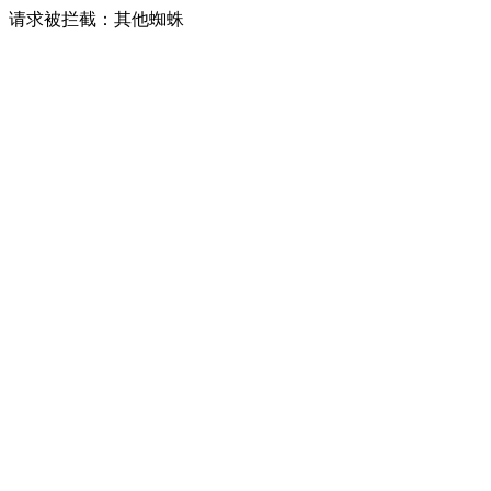
请求被拦截：其他蜘蛛