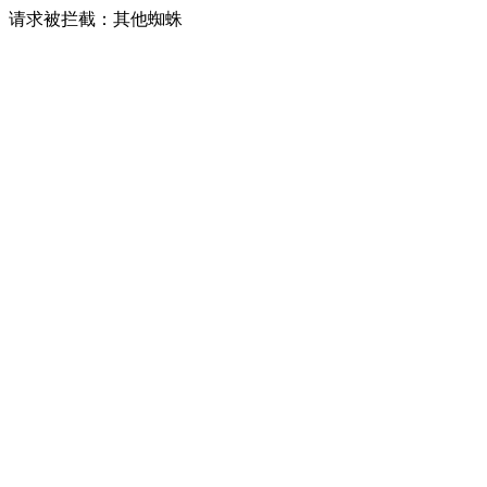
请求被拦截：其他蜘蛛