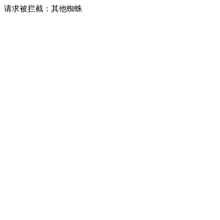
请求被拦截：其他蜘蛛