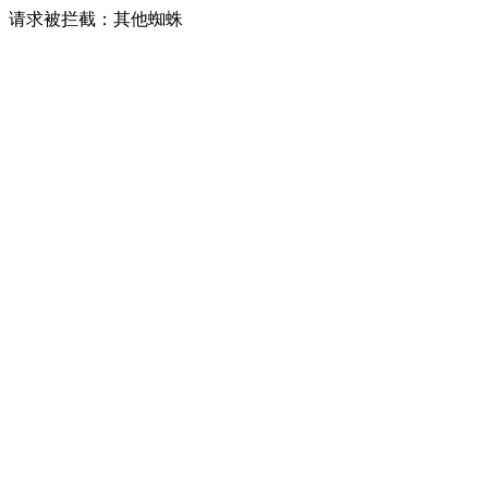
请求被拦截：其他蜘蛛