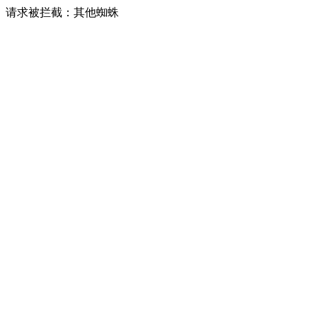
请求被拦截：其他蜘蛛