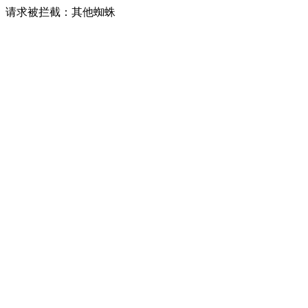
请求被拦截：其他蜘蛛