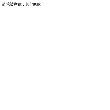
请求被拦截：其他蜘蛛