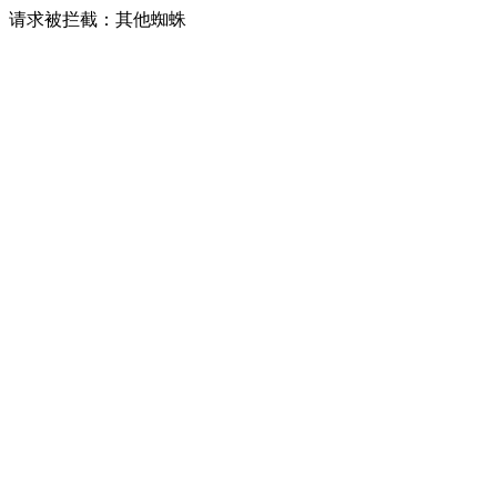
请求被拦截：其他蜘蛛