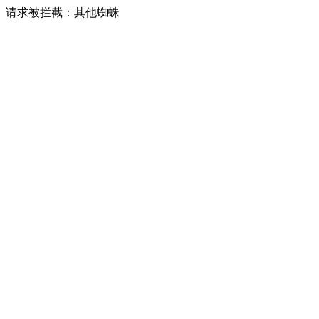
请求被拦截：其他蜘蛛