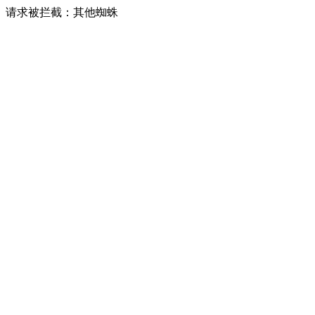
请求被拦截：其他蜘蛛