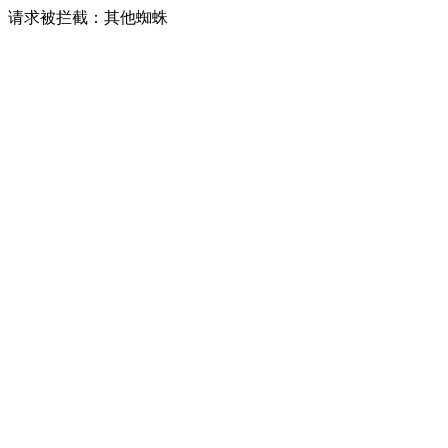
请求被拦截：其他蜘蛛