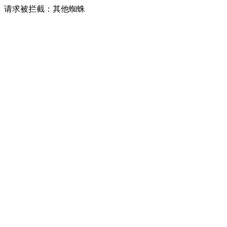
请求被拦截：其他蜘蛛