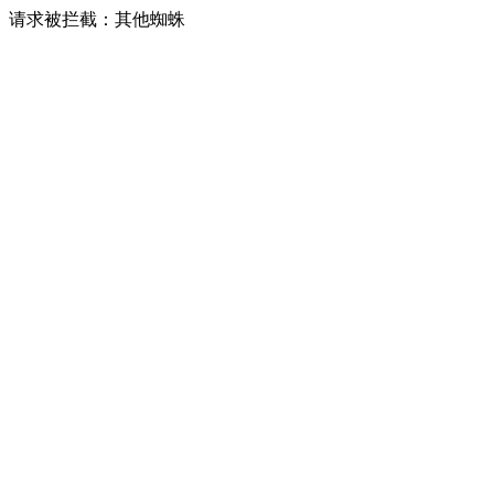
请求被拦截：其他蜘蛛