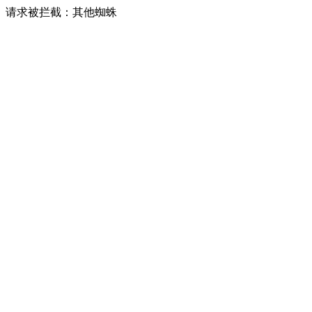
请求被拦截：其他蜘蛛