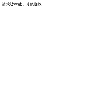
请求被拦截：其他蜘蛛