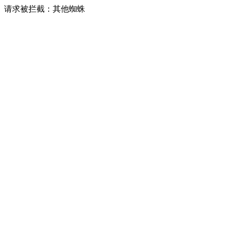
请求被拦截：其他蜘蛛