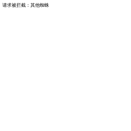
请求被拦截：其他蜘蛛