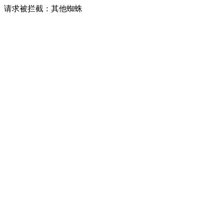
请求被拦截：其他蜘蛛