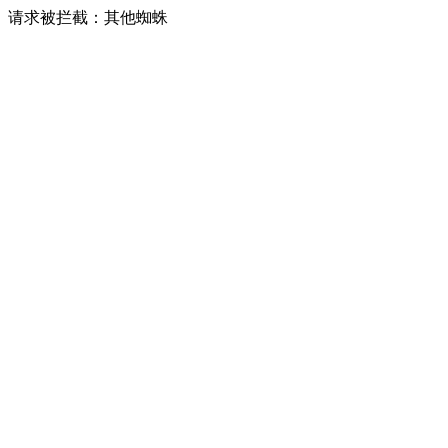
请求被拦截：其他蜘蛛