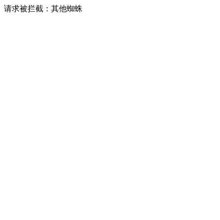
请求被拦截：其他蜘蛛