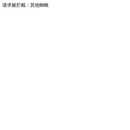
请求被拦截：其他蜘蛛