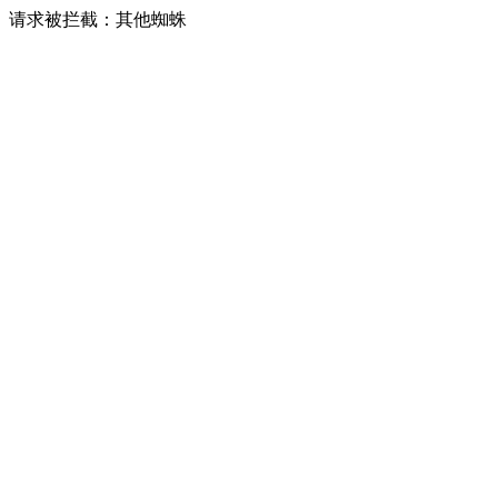
请求被拦截：其他蜘蛛