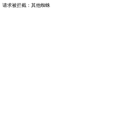
请求被拦截：其他蜘蛛