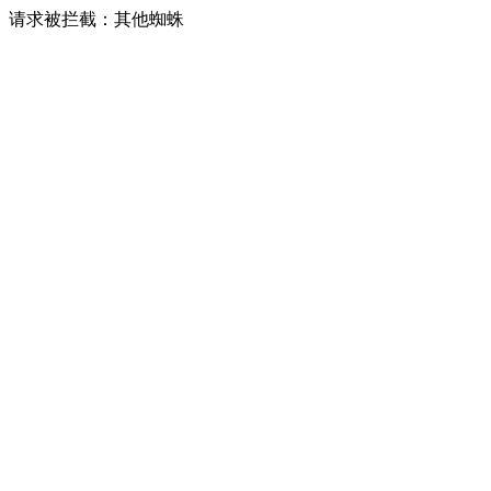
请求被拦截：其他蜘蛛