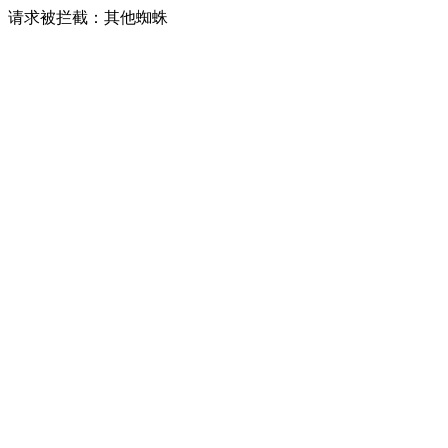
请求被拦截：其他蜘蛛