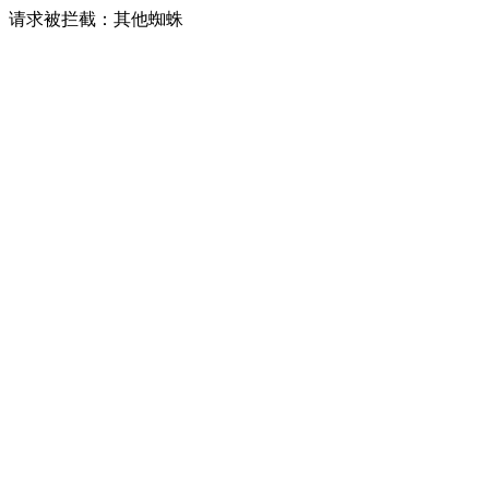
请求被拦截：其他蜘蛛