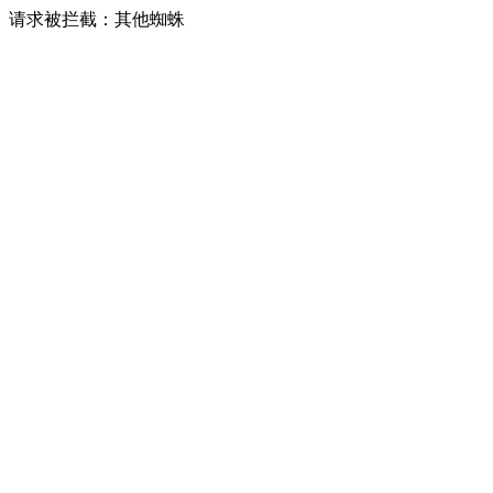
请求被拦截：其他蜘蛛