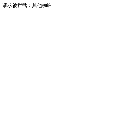
请求被拦截：其他蜘蛛