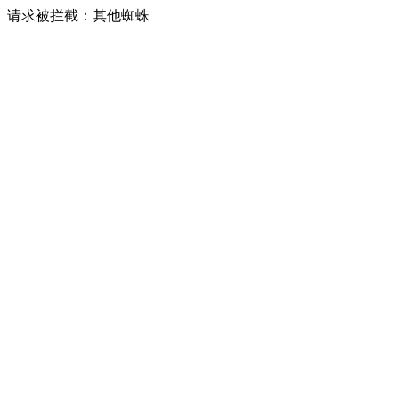
请求被拦截：其他蜘蛛