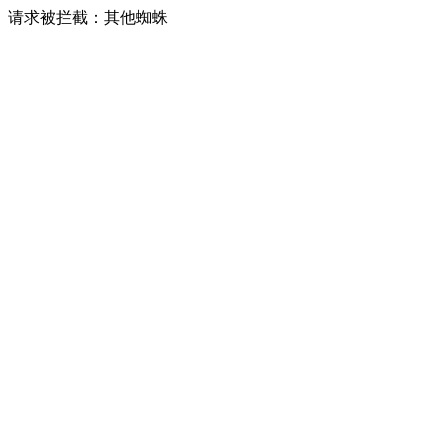
请求被拦截：其他蜘蛛