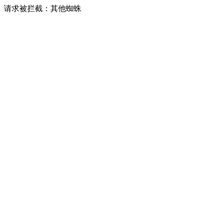
请求被拦截：其他蜘蛛