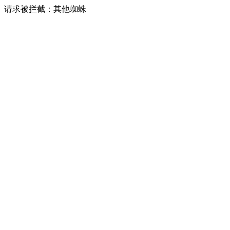
请求被拦截：其他蜘蛛