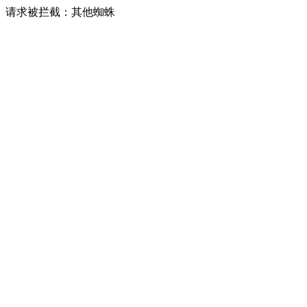
请求被拦截：其他蜘蛛