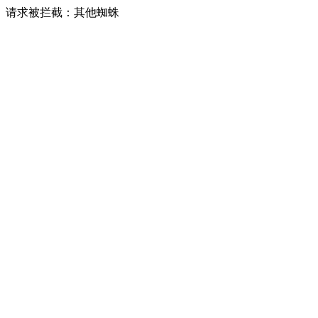
请求被拦截：其他蜘蛛