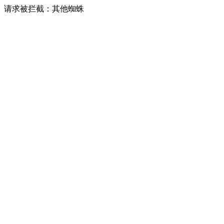
请求被拦截：其他蜘蛛