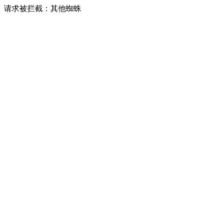
请求被拦截：其他蜘蛛