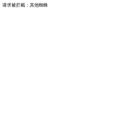
请求被拦截：其他蜘蛛