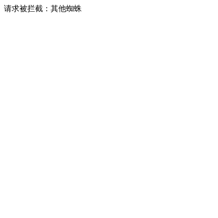
请求被拦截：其他蜘蛛