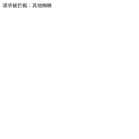
请求被拦截：其他蜘蛛